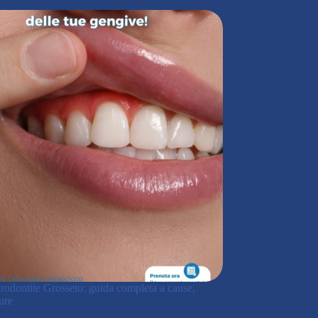
arodontite Grosseto: guida completa a cause,
ure