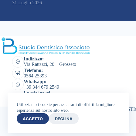
31 Luglio 2026
Indirizzo:
Via Rattazzi, 20 – Grosseto
Telefono:
0564 25393
Whatsapp:
+39 344 679 2549
I nostri orari
dal lunedi al venerdì
dalle 9.00 alle 17.00
Utilizziamo i cookie per assicurarti di offrirti la migliore
STUDIO DENTISTICO 
esperienza sul nostro sito web.
ACCETTO
DECLINA