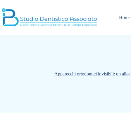
Salta
al
contenuto
Home
Apparecchi ortodontici invisibili: un alleat