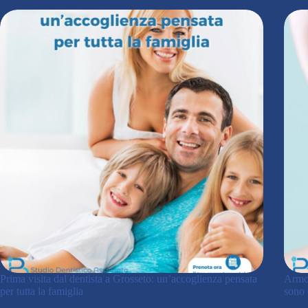
Prima visita dal dentista a Grosseto: un’accoglienza pensata
Armon
per tutta la famiglia
sono 