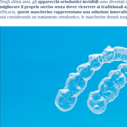
Negli ultimi anni, gli
apparecchi ortodontici invisibili
sono diventati 
migliorare il proprio sorriso senza dover ricorrere ai tradizionali 
efficacia,
queste mascherine rappresentano una soluzione innovativ
stai considerando un trattamento ortodontico, le mascherine dentali trasp