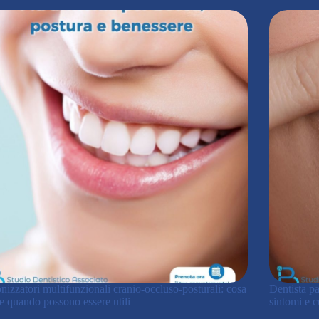
izzatori multifunzionali cranio-occluso-posturali: cosa
Dentista p
e quando possono essere utili
sintomi e c