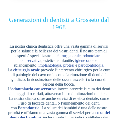
Generazioni di dentisti a Grosseto dal
1968
La nostra clinica dentistica offre una vasta gamma di servizi
per la salute e la bellezza dei vostri denti. Il nostro team di
esperti è specializzato in
chirurgia orale
,
odontoiatria
conservativa
, estetica e infantile,
igiene orale
e
sbiancamento,
implantologia, protesi
e
parodontologia.
La
chirurgia orale
prevede l’intervento chirurgico per la cura
di patologie del cavo orale come la rimozione di denti del
giudizio, la ricostruzione delle ossa mascellari o la cura di
lesioni della bocca.
L’
odontoiatria conservativa
invece prevede la cura dei denti
danneggiati o cariati, attraverso l’uso di otturazioni o intarsi.
La nostra clinica offre anche servizi di estetica dentale, come
l’uso di faccette dentali o l’allineamento dei denti
con
l’
ortodonzia
. La salute dei bambini è una delle nostre
priorità e offriamo una vasta gamma di servizi per la
cura dei
denti dei bambini
, inclusi controlli periodici, sigillatura dei