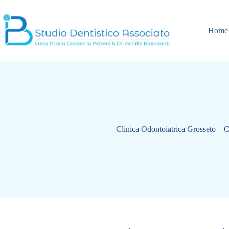
Salta
al
contenuto
Home
Clinica Odontoiatrica Grosseto – Co