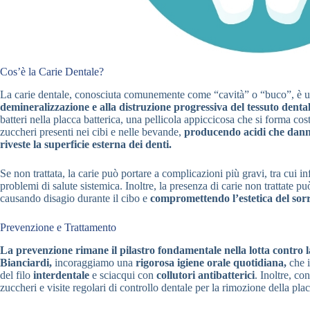
Cos’è la Carie Dentale?
La carie dentale, conosciuta comunemente come “cavità” o “buco”, è una
demineralizzazione e alla distruzione progressiva del tessuto dental
batteri nella placca batterica, una pellicola appiccicosa che si forma cos
zuccheri presenti nei cibi e nelle bevande,
producendo acidi che danne
riveste la superficie esterna dei denti.
Se non trattata, la carie può portare a complicazioni più gravi, tra cui inf
problemi di salute sistemica. Inoltre, la presenza di carie non trattate p
causando disagio durante il cibo e
compromettendo l’estetica del sorr
Prevenzione e Trattamento
La prevenzione rimane il pilastro fondamentale nella lotta contro l
Bianciardi,
incoraggiamo una
rigorosa igiene orale quotidiana,
che i
del filo
interdentale
e sciacqui con
collutori antibatterici
. Inoltre, co
zuccheri e visite regolari di controllo dentale per la rimozione della plac