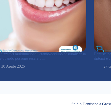
izzatori multifunzionali cranio-occluso-posturali: cosa
Dentista p
e quando possono essere utili
sintomi e c
30 Aprile 2026
27 G
Studio Dentistico a Gross