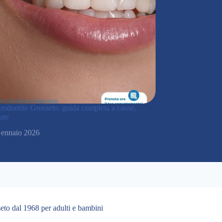
arodontite Grosseto: guida completa a cause,
ure
ennaio 2026
eto dal 1968 per adulti e bambini