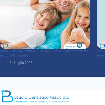
Prima visita dal dentista a Grosseto: un’accoglienza pensata
Armon
per tutta la famiglia
sono 
31 Luglio 2026