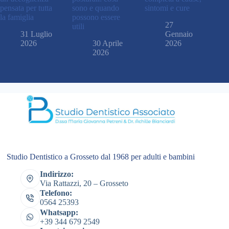
pensata per tutta
sono e quando
sintomi e cure
la famiglia
possono essere
27
utili
31 Luglio
Gennaio
2026
30 Aprile
2026
2026
Studio Dentistico a Grosseto dal 1968 per adulti e bambini
Indirizzo:
Via Rattazzi, 20 – Grosseto
Telefono:
0564 25393
Whatsapp:
+39 344 679 2549