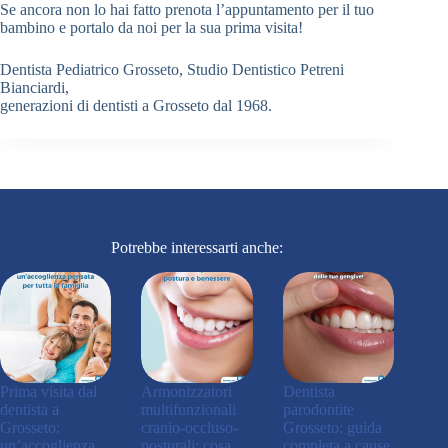
Se ancora non lo hai fatto prenota l’appuntamento per il tuo
bambino e portalo da noi per la sua prima visita!
Dentista Pediatrico Grosseto, Studio Dentistico Petreni
Bianciardi,
generazioni di dentisti a Grosseto dal 1968.
Potrebbe interessarti anche:
Prima visita dal
Armonizzatori
Dentista
dentista a
multifunzionali
parodontite
Grosseto:
cranio-occluso-
Grosseto: guida
un’accoglienza
posturali: cosa
completa a cause,