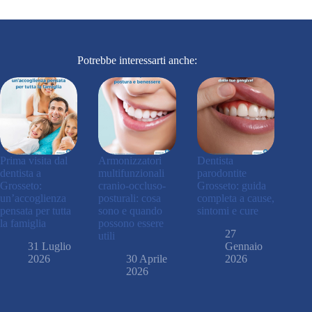
Potrebbe interessarti anche:
Prima visita dal
Armonizzatori
Dentista
dentista a
multifunzionali
parodontite
Grosseto:
cranio-occluso-
Grosseto: guida
un’accoglienza
posturali: cosa
completa a cause,
pensata per tutta
sono e quando
sintomi e cure
la famiglia
possono essere
27
utili
31 Luglio
Gennaio
2026
30 Aprile
2026
2026