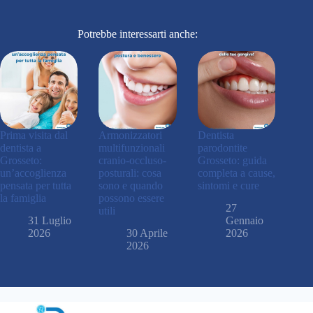
Potrebbe interessarti anche:
Prima visita dal
Armonizzatori
Dentista
dentista a
multifunzionali
parodontite
Grosseto:
cranio-occluso-
Grosseto: guida
un’accoglienza
posturali: cosa
completa a cause,
pensata per tutta
sono e quando
sintomi e cure
la famiglia
possono essere
27
utili
31 Luglio
Gennaio
2026
30 Aprile
2026
2026