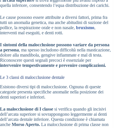
l’
arcata superiore
si trova leggermente più avanti rispetto a
quella inferiore, consentendo l’equa distribuzione dei carichi.
Le cause possono essere attribuite a diversi fattori, prima fra
tutti un anomalia genetica, ma anche abitudini di suzione del
pollice, la respirazione orale e non nasale,
bruxismo
,
interventi mal eseguiti, e denti rotti.
I sintomi della malocclusione possono variare da persona
a persona
, ma spesso includono difficoltà nella masticazione,
dolore alla mandibola, gengive infiammate e mal di testa.
Riconoscere questi segnali precoci è essenziale per
intervenire tempestivamente e prevenire complicazioni.
Le 3 classi di malocclusione dentale
Esistono diversi tipi di malocclusione. Ognuna di queste
categorie presenta specifiche anomalie nella posizione dei
denti superiori e inferiori.
La malocclusione di I classe
si verifica quando gli incisivi
dell’arcata superiore si sovrappongono leggermente ai denti
dell’arcata dentale inferiore. Questa condizione è chiamata
anche
Morso Aperto.
La malocclusione di prima classe non