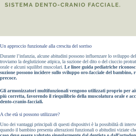
Un approccio funzionale alla crescita del sorriso
Durante l’infanzia, alcune abitudini possono influenzare lo sviluppo del
troviamo la deglutizione atipica, la suzione del dito o del ciuccio protra
orale e alcuni squilibri muscolari.
Le linee guida pediatriche riconos
suzione possono incidere sullo sviluppo oro-facciale del bambino,
precoce.
Gli armonizzatori multifunzionali vengono utilizzati proprio per a
più corretta, favorendo il riequilibrio della muscolatura orale e a
dento-cranio-facciali.
A che età si possono utilizzare?
Uno dei vantaggi principali di questi dispositivi è la possibilità di inter
quando il bambino presenta alterazioni funzionali o abitudini viziate c
caso deve essere valutato singolarmente dal dentista o dall’ortodont