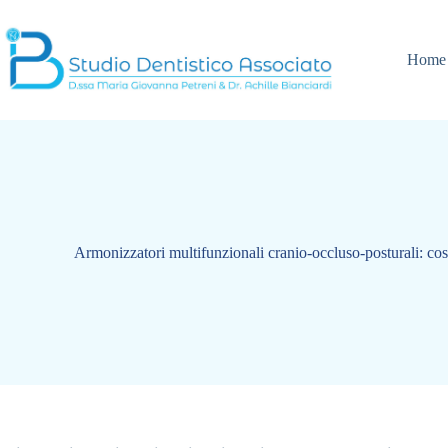
Salta
al
contenuto
Home
Armonizzatori multifunzionali cranio-occluso-posturali: cos