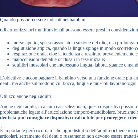
Quando possono essere indicati nei bambini
Gli armonizzatori multifunzionali possono essere presi in considerazion
morso aperto, spesso associato a suzione del dito, uso prolungato 
deglutizione atipica, quando la lingua spinge in modo scorretto co
respirazione orale, cioè la tendenza a respirare prevalentemente 
malocclusioni dentali e occlusali in fase iniziale;
squilibri muscolari che interessano lingua, labbra, guance e mand
L’obiettivo è accompagnare il bambino verso una funzione orale più ar
denti, ma anche sul modo in cui bocca, lingua e muscoli lavorano ogni 
Utilizzo anche negli adulti
Anche negli adulti, in alcuni casi selezionati, questi dispositivi possono
problematiche legate all’articolazione temporo-mandibolare, bruxismo
dentista può consigliare dispositivi orali o bite per proteggere i den
È importante però ricordare che ogni disturbo dell’adulto richiede una 
articolari, serramento dei denti o russamento non devono essere trattati